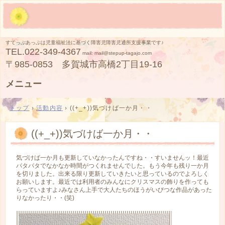
すてっぷあっぷは児童福祉法に基づく障害児障害児通所支援事業です♪
TEL.
022-349-4367
mail: mail@stepup-tagajo.com
〒985-0853 多賀城市高橋2丁目19-16
メニュー
コ
ン
トップ
›
活動内容
›
((+_+))気づけば一か月・・
テ
ン
ツ
((+_+))気づけば一か月・・
へ
ス
キ
気づけば一か月も更新していなかったんですね・・すいませんッ！最近
ッ
バタバタでなかなか時間がつくれませんでした。もう今年も残り一か月
プ
を切りました。出来る限り更新していきたいと思っているのでよろしく
お願いします。最近では利用者のみんなにクリスマスの飾りを作っても
らっていますよ♪みなさん上手で大人たちのほうがいびつな作品があった
りなかったり・・(笑)