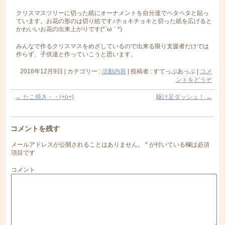
クリスマスツリーに切った紙にオーナメントを自分達でペタペタと貼っ
ています。お花の形のは切り絵です♪チョキチョキと切った紙を広げると
かわいいお花の出来上がりです(*´ω｀*)
みんなで作るクリスマスをめざしているので出来る限り支援者だけでは
作らず、子供達と作っていこうと思います。
2016年12月9日
|
カテゴリー :
活動内容
|
投稿者 : すてっぷあっぷ
|
コメ
ントをどうぞ
←
たこ焼き・・(+o+)
駆け足ダッシュ！
→
コメントを残す
メールアドレスが公開されることはありません。
*
が付いている欄は必須
項目です
コメント