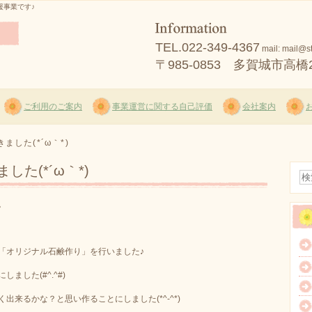
援事業です♪
TEL.
022-349-4367
mail: mail@s
〒985-0853 多賀城市高橋2
ご利用のご案内
事業運営に関する自己評価
会社案内
した(*´ω｀*)
た(*´ω｀*)
。
「オリジナル石鹸作り」を行いました♪
した(#^.^#)
来るかな？と思い作ることにしました(*^-^*)