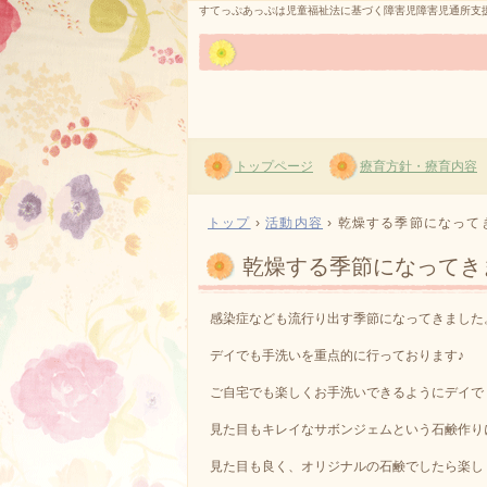
すてっぷあっぷは児童福祉法に基づく障害児障害児通所支
トップページ
療育方針・療育内容
トップ
›
活動内容
›
乾燥する季節になってきま
乾燥する季節になってきまし
感染症なども流行り出す季節になってきました
デイでも手洗いを重点的に行っております♪
ご自宅でも楽しくお手洗いできるようにデイで
見た目もキレイなサボンジェムという石鹸作りにしま
見た目も良く、オリジナルの石鹸でしたら楽しく出