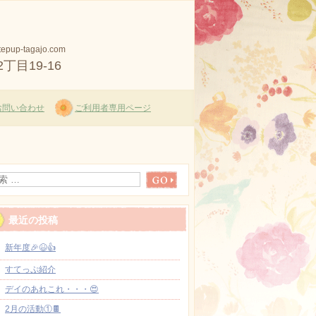
tepup-tagajo.com
丁目19-16
お問い合わせ
ご利用者専用ページ
最近の投稿
新年度🎉😆👍
すてっぷ紹介
デイのあれこれ・・・😍
2月の活動①🍫